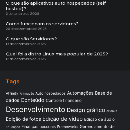
O que são aplicativos auto hospedados (self
hosted)?
2 de janeiro de 2026
Como funcionam os servidores?
26 de dezembro de 2025
O que são Servidores?
19 de dezembro de 2025
Qual foi a distro Linux mais popular de 2025?
17 de dezembro de 2025
Tags
Automações
Base de
Affinity
Auto hospedados
Animação
Conteúdo
dados
Controle financeiro
Desenvolvimento
Design gráfico
eBooks
Edição de vídeo
Edição de fotos
Edição de áudio
Finanças pessoais
Gerenciamento de
Frameworks
Educação