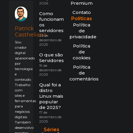
Premium
2026
Contato
Como
Políticas
funcionam
os
Política
Patrick
servidores?
de
Castheliano
26 de
privacidade
dezembro de
Sou
2025
Política
criador
de
digital
O que são
cookies
apaixonado
Servidores?
por
19 de
Política
tecnologia
dezembro de
de
e
2025
comentários
conteúdo.
Qual foi a
Trabalho
distro
com
sites e
Linux mais
ferramentas
popular
para
de 2025?
negócios
17 de
digitais.
dezembro de
2025
Também
desenvolvo
Séries
projetos