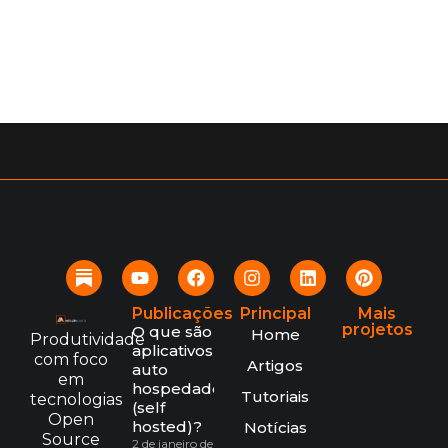
Publicações
Principal
Mais
projetos
O que são
Home
Produtividade
aplicativos
com foco
Artigos
auto
em
hospedados
Tutoriais
tecnologias
(self
Open
hosted)?
Notícias
Source
2 de janeiro de