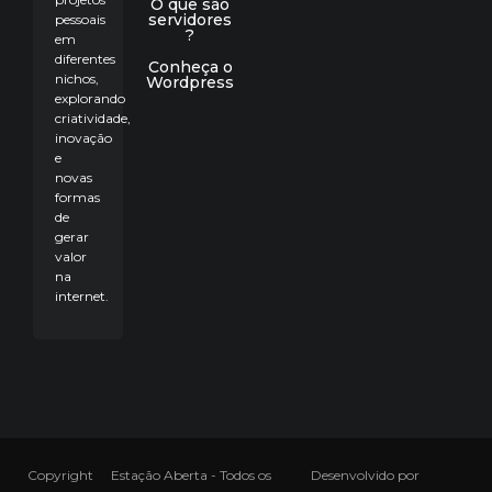
O que são
servidores
pessoais
?
em
diferentes
Conheça o
nichos,
Wordpress
explorando
criatividade,
inovação
e
novas
formas
de
gerar
valor
na
internet.
Copyright
Estação Aberta - Todos os
Desenvolvido por