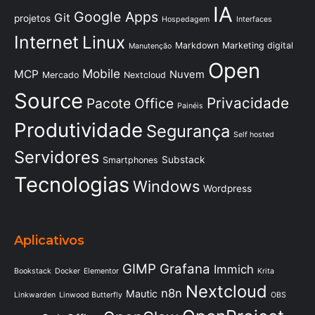
IA
Google Apps
Git
projetos
Hospedagem
Interfaces
Internet
Linux
Markdown
Marketing digital
Manutenção
Open
Mobile
MCP
Nuvem
Mercado
Nextcloud
Source
Privacidade
Pacote Office
Painéis
Produtividade
Segurança
Self hosted
Servidores
Substack
Smartphones
Tecnologias
Windows
Wordpress
Aplicativos
GIMP
Grafana
Immich
Bookstack
Docker
Elementor
Krita
Nextcloud
n8n
Mautic
Linkwarden
Linwood Butterfly
OBS