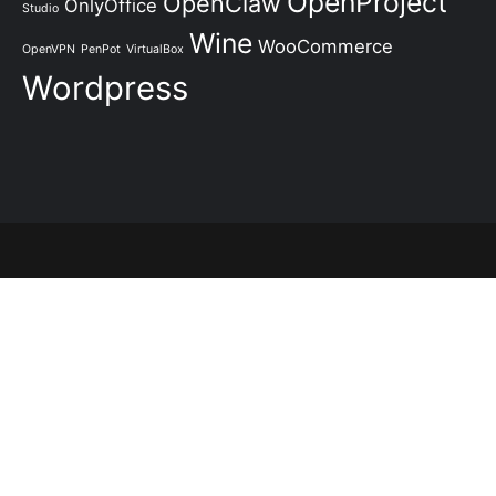
OpenProject
OpenClaw
OnlyOffice
Studio
Wine
WooCommerce
OpenVPN
PenPot
VirtualBox
Wordpress