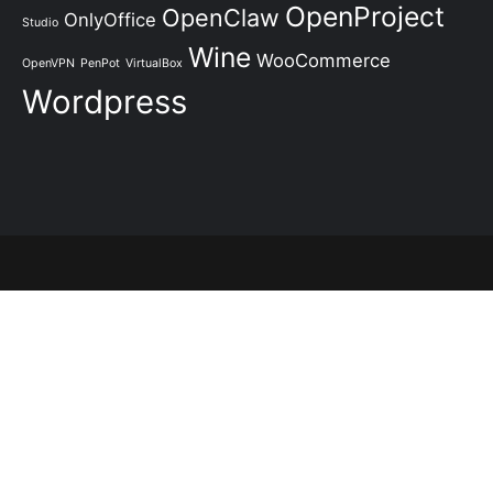
OpenProject
OpenClaw
OnlyOffice
Studio
Wine
WooCommerce
OpenVPN
PenPot
VirtualBox
Wordpress