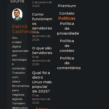
Source
2 de janeiro de
Premium
2026
Contato
Como
Políticas
funcionam
os
Política
Patrick
servidores?
de
Castheliano
26 de
privacidade
dezembro de
Sou
2025
Política
criador
de
digital
O que são
cookies
apaixonado
Servidores?
por
19 de
Política
tecnologia
dezembro de
de
e
2025
comentários
conteúdo.
Qual foi a
Trabalho
distro
com
sites e
Linux mais
ferramentas
popular
para
de 2025?
negócios
17 de
digitais.
dezembro de
2025
Também
desenvolvo