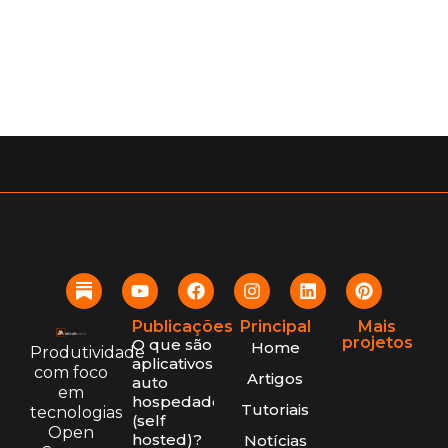
Publicações
Principal
Mais
projetos
O que são
Home
Produtividade
aplicativos
com foco
Artigos
auto
em
hospedados
Tutoriais
tecnologias
(self
Open
hosted)?
Notícias