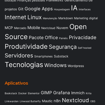
Finanças pessoais
Gerenciamento de
Frameworks
Educação
IA
Google Apps
Git
projetos
Hospedagem
Interfaces
Internet
Linux
Markdown
Marketing digital
Manutenção
Open
Mobile
MCP
Nuvem
Mercado
Nextcloud
Source
Privacidade
Pacote Office
Painéis
Produtividade
Segurança
Self hosted
Servidores
Substack
Smartphones
Tecnologias
Windows
Wordpress
Aplicativos
GIMP
Grafana
Immich
Bookstack
Docker
Elementor
Krita
Nextcloud
n8n
Mautic
Linkwarden
Linwood Butterfly
OBS