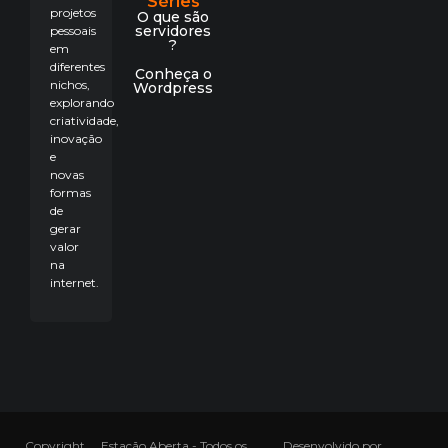
Séries
projetos
O que são
servidores
pessoais
?
em
diferentes
Conheça o
nichos,
Wordpress
explorando
criatividade,
inovação
e
novas
formas
de
gerar
valor
na
internet.
Copyright
Estação Aberta - Todos os
Desenvolvido por