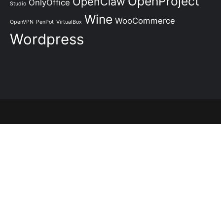
OpenProject
OpenClaw
OnlyOffice
Studio
Wine
WooCommerce
OpenVPN
PenPot
VirtualBox
Wordpress