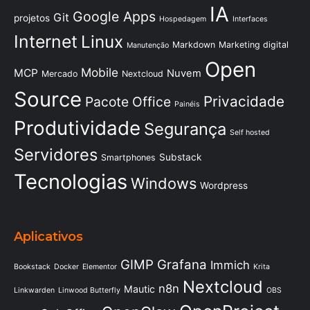
IA
Google Apps
Git
projetos
Hospedagem
Interfaces
Internet
Linux
Markdown
Marketing digital
Manutenção
Open
Mobile
MCP
Nuvem
Mercado
Nextcloud
Source
Privacidade
Pacote Office
Painéis
Produtividade
Segurança
Self hosted
Servidores
Substack
Smartphones
Tecnologias
Windows
Wordpress
Aplicativos
GIMP
Grafana
Immich
Bookstack
Docker
Elementor
Krita
Nextcloud
n8n
Mautic
Linkwarden
Linwood Butterfly
OBS