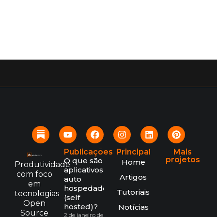
Publicações
Principal
Mais
projetos
O que são
Home
Produtividade
aplicativos
com foco
Artigos
auto
em
hospedados
Tutoriais
tecnologias
(self
Open
hosted)?
Notícias
Source
2 de janeiro de