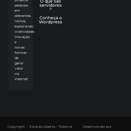
O que são
servidores
pessoais
?
em
diferentes
Conheça o
nichos,
Wordpress
explorando
criatividade,
inovação
e
novas
formas
de
gerar
valor
na
internet.
Copyright
Estação Aberta - Todos os
Desenvolvido por