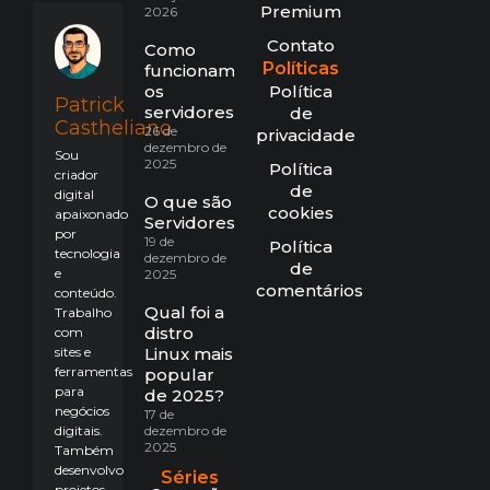
Premium
2026
Contato
Como
Políticas
funcionam
os
Política
Patrick
servidores?
de
Castheliano
26 de
privacidade
dezembro de
Sou
2025
Política
criador
de
digital
O que são
cookies
apaixonado
Servidores?
por
19 de
Política
tecnologia
dezembro de
de
e
2025
comentários
conteúdo.
Qual foi a
Trabalho
distro
com
sites e
Linux mais
ferramentas
popular
para
de 2025?
negócios
17 de
digitais.
dezembro de
2025
Também
desenvolvo
Séries
projetos