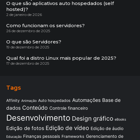
O que são aplicativos auto hospedados (self
hosted)?
2 de janeiro de 2026
Como funcionam os servidores?
26 de dezembro de 2025
O que são Servidores?
19 de dezembro de 2025
Qual foi a distro Linux mais popular de 2025?
17 de dezembro de 2025
Tags
Automações
Base de
Affinity
Auto hospedados
Animação
Conteúdo
dados
Controle financeiro
Desenvolvimento
Design gráfico
eBooks
Edição de vídeo
Edição de fotos
Edição de áudio
Finanças pessoais
Gerenciamento de
Frameworks
Educação