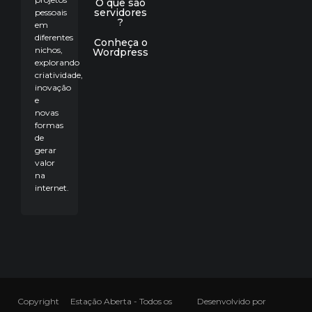
O que são
servidores
pessoais
?
em
diferentes
Conheça o
nichos,
Wordpress
explorando
criatividade,
inovação
e
novas
formas
de
gerar
valor
na
internet.
Copyright
Estação Aberta - Todos os
Desenvolvido por