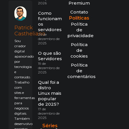
Premium
2026
Contato
Como
Políticas
funcionam
os
Política
Patrick
servidores?
de
Castheliano
26 de
privacidade
dezembro de
Sou
2025
Política
criador
de
digital
O que são
cookies
apaixonado
Servidores?
por
19 de
Política
tecnologia
dezembro de
de
e
2025
comentários
conteúdo.
Qual foi a
Trabalho
distro
com
sites e
Linux mais
ferramentas
popular
para
de 2025?
negócios
17 de
digitais.
dezembro de
2025
Também
desenvolvo
Séries
projetos