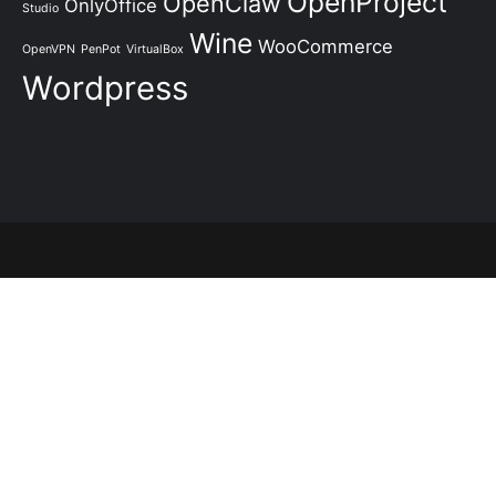
OpenProject
OpenClaw
OnlyOffice
Studio
Wine
WooCommerce
OpenVPN
PenPot
VirtualBox
Wordpress