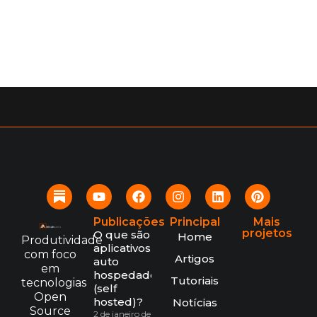
Publicações
Principal
Mais
projetos
O que são
Home
Produtividade
aplicativos
com foco
Artigos
auto
em
hospedados
Tutoriais
tecnologias
(self
Open
hosted)?
Notícias
Source
2 de janeiro de