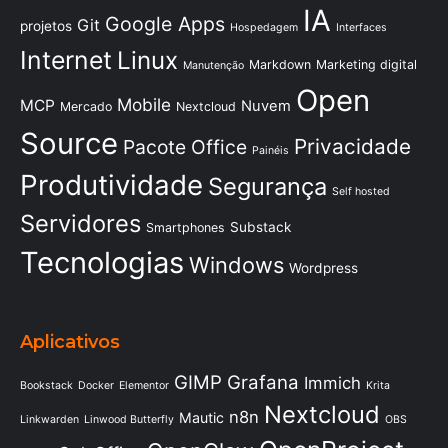
IA
Google Apps
Git
projetos
Hospedagem
Interfaces
Internet
Linux
Markdown
Marketing digital
Manutenção
Open
Mobile
MCP
Nuvem
Mercado
Nextcloud
Source
Privacidade
Pacote Office
Painéis
Produtividade
Segurança
Self hosted
Servidores
Substack
Smartphones
Tecnologias
Windows
Wordpress
Aplicativos
GIMP
Grafana
Immich
Bookstack
Docker
Elementor
Krita
Nextcloud
n8n
Mautic
Linkwarden
Linwood Butterfly
OBS