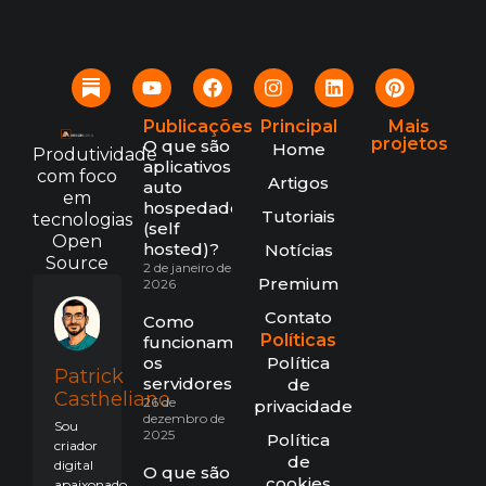
Publicações
Principal
Mais
projetos
O que são
Home
Produtividade
aplicativos
com foco
Artigos
auto
em
hospedados
Tutoriais
tecnologias
(self
Open
hosted)?
Notícias
Source
2 de janeiro de
Premium
2026
Contato
Como
Políticas
funcionam
os
Política
Patrick
servidores?
de
Castheliano
26 de
privacidade
dezembro de
Sou
2025
Política
criador
de
digital
O que são
cookies
apaixonado