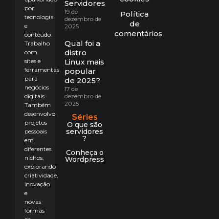
Servidores?
por
19 de
Política
tecnologia
dezembro de
de
e
2025
comentários
conteúdo.
Qual foi a
Trabalho
distro
com
sites e
Linux mais
ferramentas
popular
para
de 2025?
negócios
17 de
digitais.
dezembro de
2025
Também
desenvolvo
Séries
projetos
O que são
servidores
pessoais
?
em
diferentes
Conheça o
nichos,
Wordpress
explorando
criatividade,
inovação
e
novas
formas