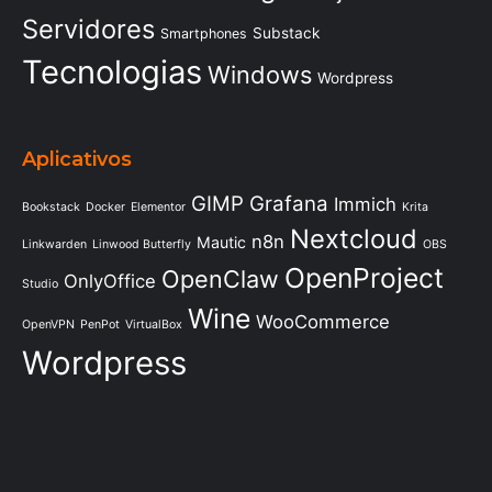
Servidores
Substack
Smartphones
Tecnologias
Windows
Wordpress
Aplicativos
GIMP
Grafana
Immich
Bookstack
Docker
Elementor
Krita
Nextcloud
n8n
Mautic
Linkwarden
Linwood Butterfly
OBS
OpenProject
OpenClaw
OnlyOffice
Studio
Wine
WooCommerce
OpenVPN
PenPot
VirtualBox
Wordpress