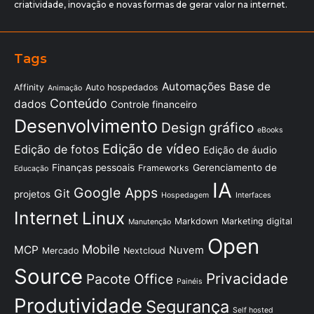
criatividade, inovação e novas formas de gerar valor na internet.
Tags
Automações
Base de
Affinity
Auto hospedados
Animação
Conteúdo
dados
Controle financeiro
Desenvolvimento
Design gráfico
eBooks
Edição de vídeo
Edição de fotos
Edição de áudio
Finanças pessoais
Gerenciamento de
Frameworks
Educação
IA
Google Apps
Git
projetos
Hospedagem
Interfaces
Internet
Linux
Markdown
Marketing digital
Manutenção
Open
Mobile
MCP
Nuvem
Mercado
Nextcloud
Source
Privacidade
Pacote Office
Painéis
Produtividade
Segurança
Self hosted