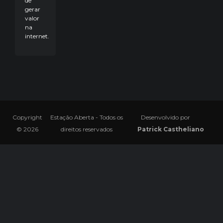
de
gerar
valor
na
internet.
Copyright
Estação Aberta - Todos os
Desenvolvido por
© 2026
direitos reservados
Patrick Castheliano