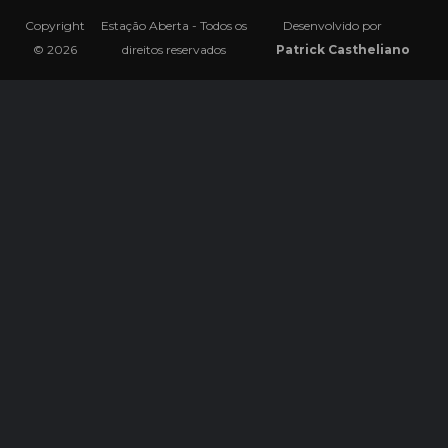
Copyright
Estação Aberta - Todos os
Desenvolvido por
© 2026
direitos reservados
Patrick Castheliano