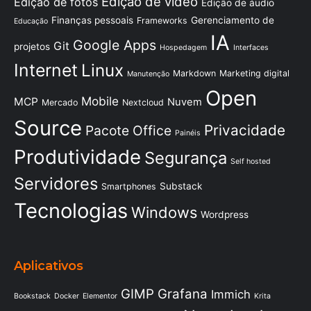
Edição de vídeo
Edição de fotos
Edição de áudio
Finanças pessoais
Gerenciamento de
Frameworks
Educação
IA
Google Apps
Git
projetos
Hospedagem
Interfaces
Internet
Linux
Markdown
Marketing digital
Manutenção
Open
Mobile
MCP
Nuvem
Mercado
Nextcloud
Source
Privacidade
Pacote Office
Painéis
Produtividade
Segurança
Self hosted
Servidores
Substack
Smartphones
Tecnologias
Windows
Wordpress
Aplicativos
GIMP
Grafana
Immich
Bookstack
Docker
Elementor
Krita