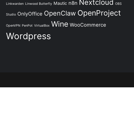
Nextcloud
n8n
Mautic
Linkwarden
Linwood Butterfly
OBS
OpenProject
OpenClaw
OnlyOffice
Studio
Wine
WooCommerce
OpenVPN
PenPot
VirtualBox
Wordpress