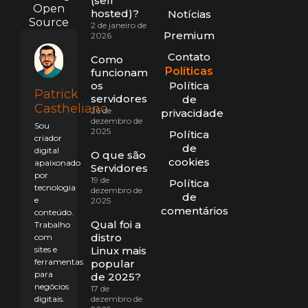
(self
Open
hosted)?
Notícias
Source
2 de janeiro de
Premium
2026
Contato
Como
Políticas
funcionam
os
Política
Patrick
servidores?
de
Castheliano
26 de
privacidade
dezembro de
Sou
2025
Política
criador
de
digital
O que são
cookies
apaixonado
Servidores?
por
19 de
Política
tecnologia
dezembro de
de
e
2025
comentários
conteúdo.
Qual foi a
Trabalho
distro
com
sites e
Linux mais
ferramentas
popular
para
de 2025?
negócios
17 de
digitais.
dezembro de