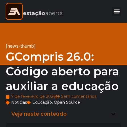
[news-thumb]
GCompris 26.0:
Código aberto para
auxiliar a educação
7 de fevereiro de 2026
Sem comentários
Notícias
Educação
,
Open Source
Veja neste conteúdo