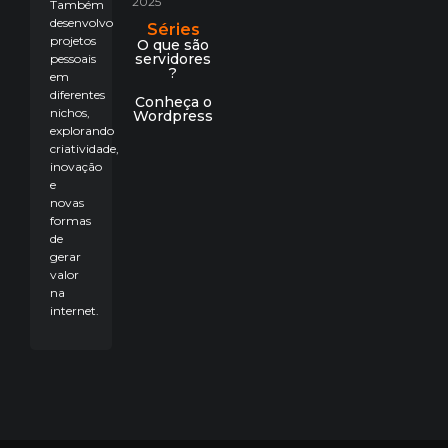
2025
Também
desenvolvo
Séries
projetos
O que são
servidores
pessoais
?
em
diferentes
Conheça o
nichos,
Wordpress
explorando
criatividade,
inovação
e
novas
formas
de
gerar
valor
na
internet.