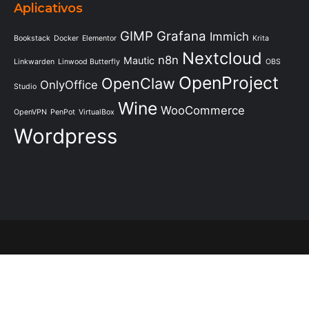
Aplicativos
GIMP
Grafana
Immich
Bookstack
Docker
Elementor
Krita
Nextcloud
n8n
Mautic
Linkwarden
Linwood Butterfly
OBS
OpenProject
OpenClaw
OnlyOffice
Studio
Wine
WooCommerce
OpenVPN
PenPot
VirtualBox
Wordpress