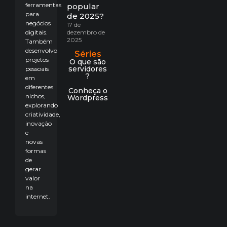
ferramentas
popular
para
de 2025?
negócios
17 de
digitais.
dezembro de
2025
Também
desenvolvo
Séries
projetos
O que são
servidores
pessoais
?
em
diferentes
Conheça o
nichos,
Wordpress
explorando
criatividade,
inovação
e
novas
formas
de
gerar
valor
na
internet.