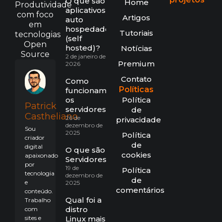
O que são
Home
Produtividade
aplicativos
com foco
Artigos
auto
em
hospedados
Tutoriais
tecnologias
(self
Open
hosted)?
Notícias
Source
2 de janeiro de
Premium
2026
Contato
Como
Políticas
funcionam
os
Política
Patrick
servidores?
de
Castheliano
26 de
privacidade
dezembro de
Sou
2025
Política
criador
de
digital
O que são
cookies
apaixonado
Servidores?
por
19 de
Política
tecnologia
dezembro de
de
e
2025
comentários
conteúdo.
Qual foi a
Trabalho
distro
com
sites e
Linux mais