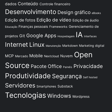
Conteúdo
dados
Controle financeiro
Desenvolvimento
Design gráfico
eBooks
Edição de vídeo
Edição de fotos
Edição de áudio
Finanças pessoais
Gerenciamento de
Frameworks
Educação
IA
Google Apps
Git
projetos
Hospedagem
Interfaces
Internet
Linux
Markdown
Marketing digital
Manutenção
Open
Mobile
MCP
Nuvem
Mercado
Nextcloud
Source
Privacidade
Pacote Office
Painéis
Produtividade
Segurança
Self hosted
Servidores
Substack
Smartphones
Tecnologias
Windows
Wordpress