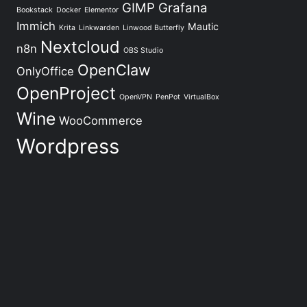
GIMP
Grafana
Bookstack
Docker
Elementor
Immich
Mautic
Krita
Linkwarden
Linwood Butterfly
Nextcloud
n8n
OBS Studio
OpenClaw
OnlyOffice
OpenProject
OpenVPN
PenPot
VirtualBox
Wine
WooCommerce
Wordpress