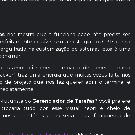
as
nos mostra que a funcionalidade não precisa ser
eitamente possível unir a nostalgia dos CRTs com a
ergulhado na customização de sistemas, essa é uma
onstruir.
ue usamos diariamente impacta diretamente nossa
acker” traz uma energia que muitas vezes falta nos
po de projeto que nos faz querer abrir o terminal e
imediatamente.
-futurista do
Gerenciador de Tarefas
? Você prefere
u trocaria tudo por esse visual neon e cheio de
i nos comentários como seria a sua ferramenta de
são “retro-futurista” da ferramenta
– de Blog Diolinux