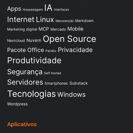
IA
Apps
Hospedagem
Interfaces
Internet
Linux
Markdown
Manutenção
Mobile
MCP
Marketing digital
Mercado
Open Source
Nuvem
Nextcloud
Privacidade
Pacote Office
Painéis
Produtividade
Segurança
Self hosted
Servidores
Substack
Smartphones
Tecnologias
Windows
Wordpress
Aplicativos