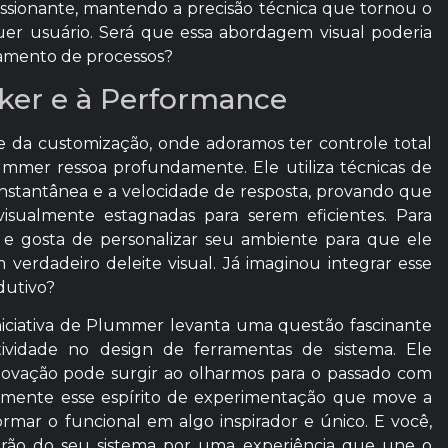
ressionante, mantendo a precisão técnica que tornou o
lquer usuário. Será que essa abordagem visual poderia
ramento de processos?
ker e à Performance
 da customização, onde adoramos ter controle total
lummer ressoa profundamente. Ele utiliza técnicas de
 instantânea e a velocidade de resposta, provando que
 visualmente estagnadas para serem eficientes. Para
 e gosta de personalizar seu ambiente para que ele
m verdadeiro deleite visual. Já imaginou integrar esse
dutivo?
niciativa de Plummer levanta uma questão fascinante
ividade no design de ferramentas de sistema. Ele
ovação pode surgir ao olharmos para o passado com
tamente esse espírito de experimentação que move a
rmar o funcional em algo inspirador e único. E você,
adrão do seu sistema por uma experiência que une o