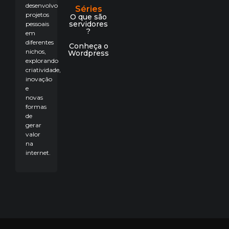
desenvolvo
Séries
projetos
O que são
servidores
pessoais
?
em
diferentes
Conheça o
nichos,
Wordpress
explorando
criatividade,
inovação
e
novas
formas
de
gerar
valor
na
internet.