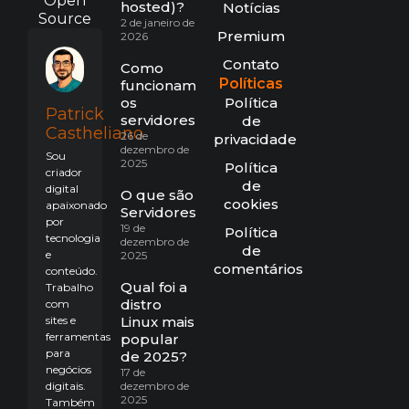
Open
hosted)?
Notícias
Source
2 de janeiro de
Premium
2026
Contato
Como
Políticas
funcionam
os
Política
Patrick
servidores?
de
Castheliano
26 de
privacidade
dezembro de
Sou
2025
Política
criador
de
digital
O que são
cookies
apaixonado
Servidores?
por
19 de
Política
tecnologia
dezembro de
de
e
2025
comentários
conteúdo.
Qual foi a
Trabalho
distro
com
sites e
Linux mais
ferramentas
popular
para
de 2025?
negócios
17 de
digitais.
dezembro de
2025
Também