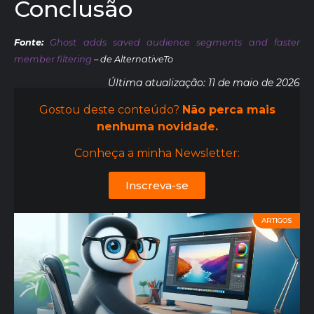
Conclusão
Fonte:
Ghost adds saved audience segments and faster
member filtering
– de AlternativeTo
Última atualização: 11 de maio de 2026
Gostou deste conteúdo?
Não perca mais
nenhuma novidade.
Conheça a minha Newsletter:
Inscreva-se
ARTIGOS