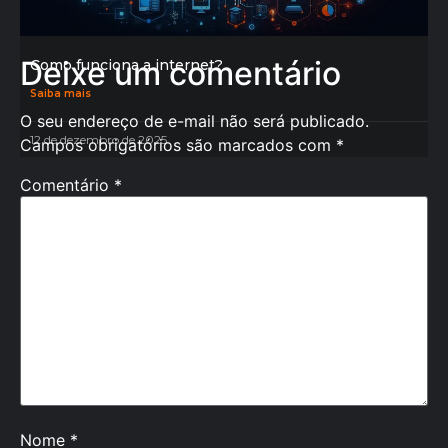
Deixe um comentário
Como funciona a internet?
Saiba mais
O seu endereço de e-mail não será publicado.
12 de dezembro de 2025
Campos obrigatórios são marcados com
*
Comentário
*
Nome
*