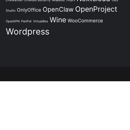
Linkwarden
Linwood Butterfly
OBS
OpenProject
OpenClaw
OnlyOffice
Studio
Wine
WooCommerce
OpenVPN
PenPot
VirtualBox
Wordpress