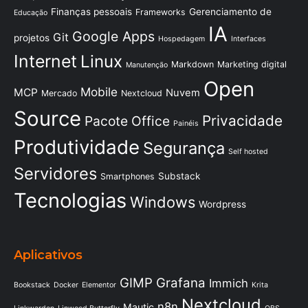
Finanças pessoais
Gerenciamento de
Frameworks
Educação
IA
Google Apps
Git
projetos
Hospedagem
Interfaces
Internet
Linux
Markdown
Marketing digital
Manutenção
Open
Mobile
MCP
Nuvem
Mercado
Nextcloud
Source
Privacidade
Pacote Office
Painéis
Produtividade
Segurança
Self hosted
Servidores
Substack
Smartphones
Tecnologias
Windows
Wordpress
Aplicativos
GIMP
Grafana
Immich
Bookstack
Docker
Elementor
Krita
Nextcloud
n8n
Mautic