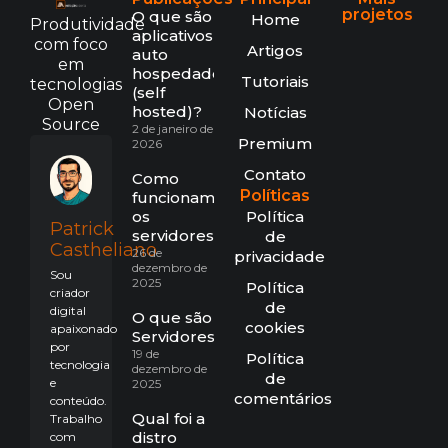
projetos
O que são
Home
Produtividade
aplicativos
com foco
Artigos
auto
em
hospedados
Tutoriais
tecnologias
(self
Open
hosted)?
Notícias
Source
2 de janeiro de
Premium
2026
Contato
Como
Políticas
funcionam
os
Política
Patrick
servidores?
de
Castheliano
26 de
privacidade
dezembro de
Sou
2025
Política
criador
de
digital
O que são
cookies
apaixonado
Servidores?
por
19 de
Política
tecnologia
dezembro de
de
e
2025
comentários
conteúdo.
Qual foi a
Trabalho
distro
com