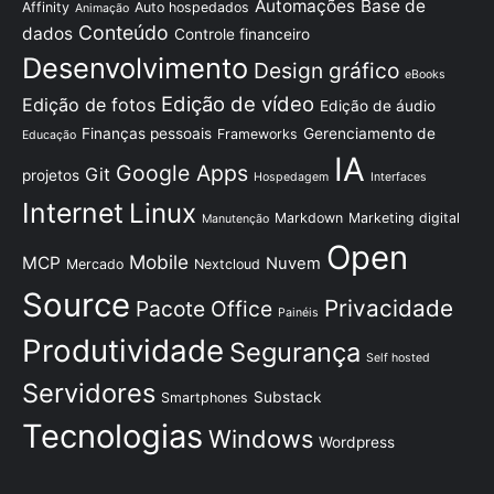
Automações
Base de
Affinity
Auto hospedados
Animação
Conteúdo
dados
Controle financeiro
Desenvolvimento
Design gráfico
eBooks
Edição de vídeo
Edição de fotos
Edição de áudio
Finanças pessoais
Gerenciamento de
Frameworks
Educação
IA
Google Apps
Git
projetos
Hospedagem
Interfaces
Internet
Linux
Markdown
Marketing digital
Manutenção
Open
Mobile
MCP
Nuvem
Mercado
Nextcloud
Source
Privacidade
Pacote Office
Painéis
Produtividade
Segurança
Self hosted
Servidores
Substack
Smartphones
Tecnologias
Windows
Wordpress