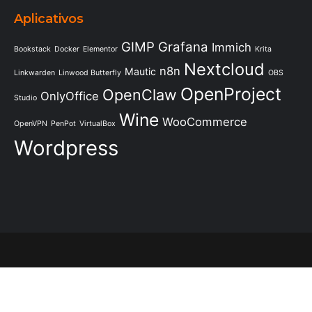
Aplicativos
GIMP
Grafana
Immich
Bookstack
Docker
Elementor
Krita
Nextcloud
n8n
Mautic
Linkwarden
Linwood Butterfly
OBS
OpenProject
OpenClaw
OnlyOffice
Studio
Wine
WooCommerce
OpenVPN
PenPot
VirtualBox
Wordpress