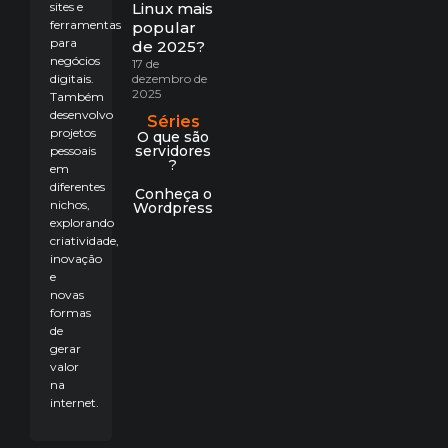
sites e
Linux mais
ferramentas
popular
para
de 2025?
negócios
17 de
digitais.
dezembro de
2025
Também
desenvolvo
Séries
projetos
O que são
servidores
pessoais
?
em
diferentes
Conheça o
nichos,
Wordpress
explorando
criatividade,
inovação
e
novas
formas
de
gerar
valor
na
internet.