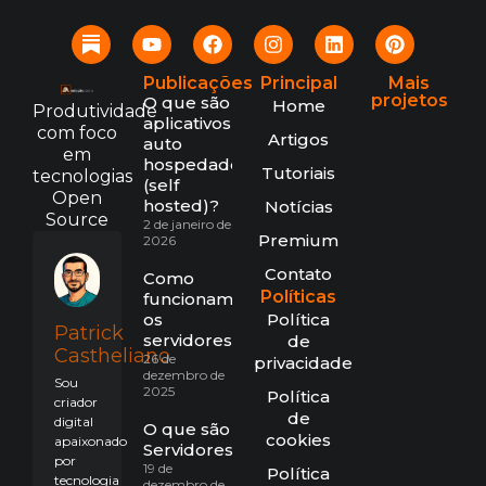
Publicações
Principal
Mais
projetos
O que são
Home
Produtividade
aplicativos
com foco
Artigos
auto
em
hospedados
Tutoriais
tecnologias
(self
Open
hosted)?
Notícias
Source
2 de janeiro de
Premium
2026
Contato
Como
Políticas
funcionam
os
Política
Patrick
servidores?
de
Castheliano
26 de
privacidade
dezembro de
Sou
2025
Política
criador
de
digital
O que são
cookies
apaixonado
Servidores?
por
19 de
Política
tecnologia
dezembro de