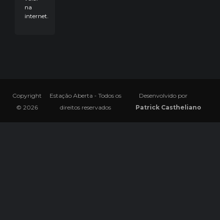
na
internet.
Copyright
Estação Aberta - Todos os
Desenvolvido por
© 2026
direitos reservados
Patrick Castheliano