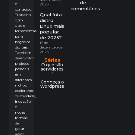
de
e
2025
comentários
conteúdo.
Qual foi a
Trabalho
distro
com
sites e
Linux mais
ferramentas
popular
para
de 2025?
negócios
17 de
digitais.
dezembro de
2025
Também
desenvolvo
Séries
projetos
O que são
servidores
pessoais
?
em
diferentes
Conheça o
nichos,
Wordpress
explorando
criatividade,
inovação
e
novas
formas
de
gerar
valor