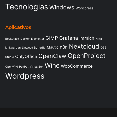
Tecnologias
Windows
Wordpress
Aplicativos
GIMP
Grafana
Immich
Bookstack
Docker
Elementor
Krita
Nextcloud
n8n
Mautic
Linkwarden
Linwood Butterfly
OBS
OpenProject
OpenClaw
OnlyOffice
Studio
Wine
WooCommerce
OpenVPN
PenPot
VirtualBox
Wordpress