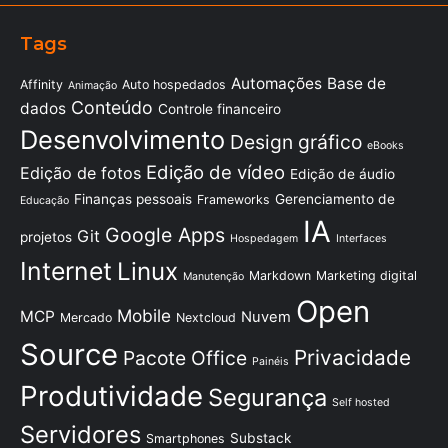
Tags
Automações
Base de
Affinity
Auto hospedados
Animação
Conteúdo
dados
Controle financeiro
Desenvolvimento
Design gráfico
eBooks
Edição de vídeo
Edição de fotos
Edição de áudio
Finanças pessoais
Gerenciamento de
Frameworks
Educação
IA
Google Apps
Git
projetos
Hospedagem
Interfaces
Internet
Linux
Markdown
Marketing digital
Manutenção
Open
Mobile
MCP
Nuvem
Mercado
Nextcloud
Source
Privacidade
Pacote Office
Painéis
Produtividade
Segurança
Self hosted
Servidores
Substack
Smartphones