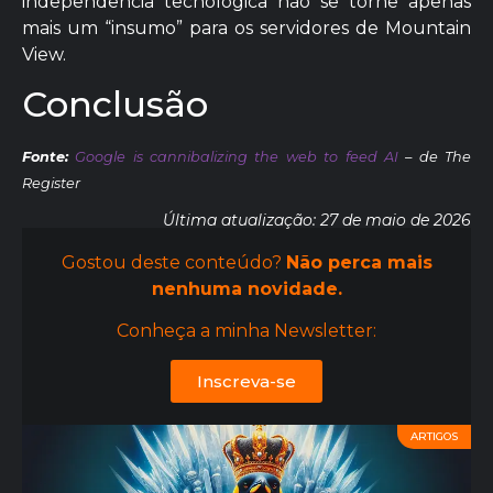
independência tecnológica não se torne apenas
mais um “insumo” para os servidores de Mountain
View.
Conclusão
Fonte:
Google is cannibalizing the web to feed AI
– de The
Register
Última atualização: 27 de maio de 2026
Gostou deste conteúdo?
Não perca mais
nenhuma novidade.
Conheça a minha Newsletter:
Inscreva-se
ARTIGOS