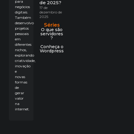
para
de 2025?
negócios
17 de
digitais.
dezembro de
2025
Também
desenvolvo
Séries
projetos
O que são
servidores
pessoais
?
em
diferentes
Conheça o
nichos,
Wordpress
explorando
criatividade,
inovação
e
novas
formas
de
gerar
valor
na
internet.