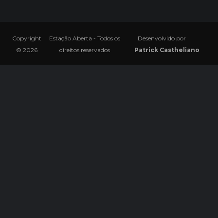
Copyright
Estação Aberta - Todos os
Desenvolvido por
© 2026
direitos reservados
Patrick Castheliano