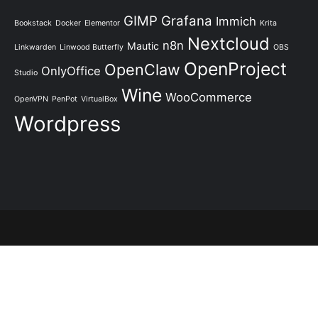
GIMP
Grafana
Immich
Bookstack
Docker
Elementor
Krita
Nextcloud
n8n
Mautic
Linkwarden
Linwood Butterfly
OBS
OpenProject
OpenClaw
OnlyOffice
Studio
Wine
WooCommerce
OpenVPN
PenPot
VirtualBox
Wordpress