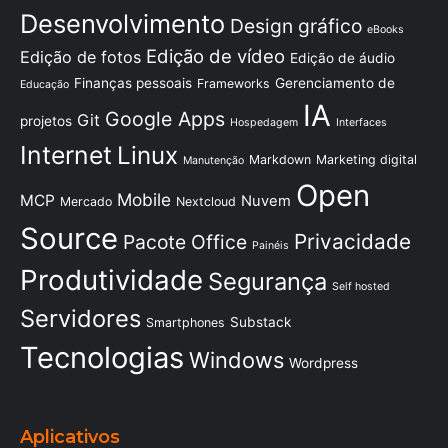
Desenvolvimento
Design gráfico
eBooks
Edição de vídeo
Edição de fotos
Edição de áudio
Finanças pessoais
Gerenciamento de
Frameworks
Educação
IA
Google Apps
Git
projetos
Hospedagem
Interfaces
Internet
Linux
Markdown
Marketing digital
Manutenção
Open
Mobile
MCP
Nuvem
Mercado
Nextcloud
Source
Privacidade
Pacote Office
Painéis
Produtividade
Segurança
Self hosted
Servidores
Substack
Smartphones
Tecnologias
Windows
Wordpress
Aplicativos