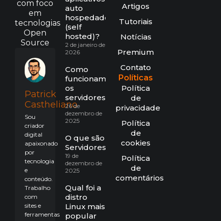
com foco
Artigos
auto
em
hospedados
Tutoriais
tecnologias
(self
Open
hosted)?
Notícias
Source
2 de janeiro de
Premium
2026
Contato
Como
Políticas
funcionam
os
Política
Patrick
servidores?
de
Castheliano
26 de
privacidade
dezembro de
Sou
2025
Política
criador
de
digital
O que são
cookies
apaixonado
Servidores?
por
19 de
Política
tecnologia
dezembro de
de
e
2025
comentários
conteúdo.
Qual foi a
Trabalho
distro
com
sites e
Linux mais
ferramentas
popular