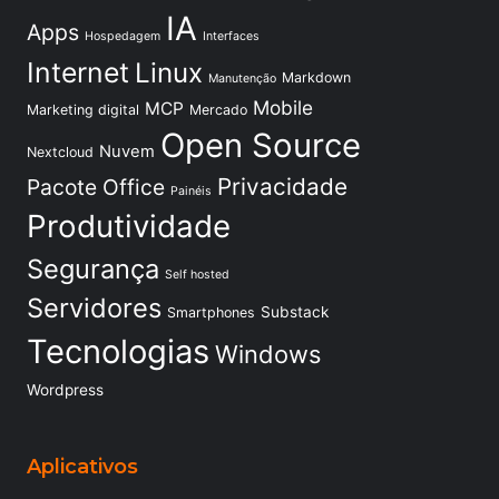
IA
Apps
Hospedagem
Interfaces
Internet
Linux
Markdown
Manutenção
Mobile
MCP
Marketing digital
Mercado
Open Source
Nuvem
Nextcloud
Privacidade
Pacote Office
Painéis
Produtividade
Segurança
Self hosted
Servidores
Substack
Smartphones
Tecnologias
Windows
Wordpress
Aplicativos