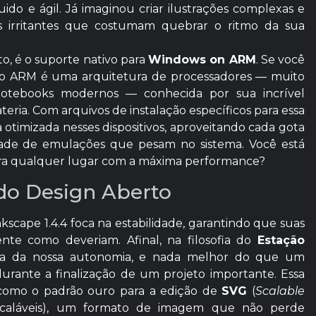
uido e ágil. Já imaginou criar ilustrações complexas e
s irritantes que costumam quebrar o ritmo da sua
o, é o suporte nativo para
Windows on ARM
. Se você
, o ARM é uma arquitetura de processadores — muito
ebooks modernos — conhecida por sua incrível
teria. Com arquivos de instalação específicos para essa
 otimizada nesses dispositivos, aproveitando cada gota
ade de emulações que pesam no sistema. Você está
para qualquer lugar com a máxima performance?
 do Design Aberto
scape 1.4.4 foca na estabilidade, garantindo que suas
nte como deveriam. Afinal, na filosofia do
Estação
ada da nossa autonomia, e nada melhor do que um
rante a finalização de um projeto importante. Essa
 como o padrão ouro para a edição de
SVG
(
Scalable
Escaláveis), um formato de imagem que não perde