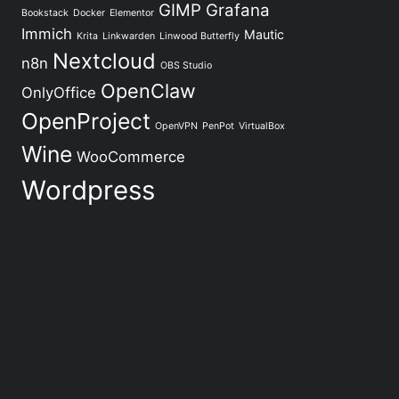
GIMP
Grafana
Bookstack
Docker
Elementor
Immich
Mautic
Krita
Linkwarden
Linwood Butterfly
Nextcloud
n8n
OBS Studio
OpenClaw
OnlyOffice
OpenProject
OpenVPN
PenPot
VirtualBox
Wine
WooCommerce
Wordpress