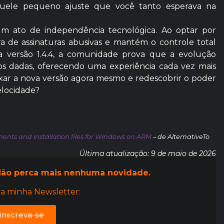
quele pequeno ajuste que você tanto esperava na
um ato de independência tecnológica. Ao optar por
ra de assinaturas abusivas e mantém o controle total
a versão 1.4.4, a comunidade prova que a evolução
os dadas, oferecendo uma experiência cada vez mais
baixar a nova versão agora mesmo e redescobrir o poder
elocidade?
ents and installation files for Windows on ARM
– de AlternativeTo
Última atualização: 9 de maio de 2026
ão perca mais nenhuma novidade.
a minha Newsletter:
Inscreva-se