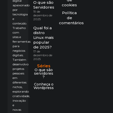
digital
O que são
cookies
apaixonado
Servidores?
por
19 de
Política
tecnologia
dezembro de
de
e
2025
comentários
conteúdo.
Qual foi a
Trabalho
distro
com
sites e
Linux mais
ferramentas
popular
para
de 2025?
negócios
17 de
digitais.
dezembro de
2025
Também
desenvolvo
Séries
projetos
O que são
servidores
pessoais
?
em
diferentes
Conheça o
nichos,
Wordpress
explorando
criatividade,
inovação
e
novas