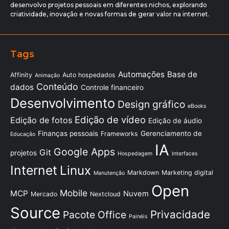
desenvolvo projetos pessoais em diferentes nichos, explorando
criatividade, inovação e novas formas de gerar valor na internet.
Tags
Automações
Base de
Affinity
Auto hospedados
Animação
Conteúdo
dados
Controle financeiro
Desenvolvimento
Design gráfico
eBooks
Edição de vídeo
Edição de fotos
Edição de áudio
Finanças pessoais
Gerenciamento de
Frameworks
Educação
IA
Google Apps
Git
projetos
Hospedagem
Interfaces
Internet
Linux
Markdown
Marketing digital
Manutenção
Open
Mobile
MCP
Nuvem
Mercado
Nextcloud
Source
Privacidade
Pacote Office
Painéis