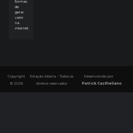
formas
de
gerar
valor
na
internet.
Copyright
Estação Aberta - Todos os
Desenvolvido por
© 2026
direitos reservados
Patrick Castheliano