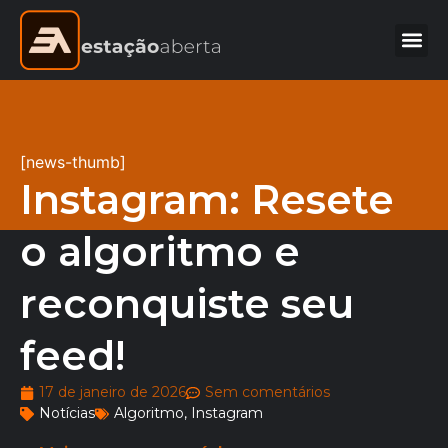
[news-thumb]
Instagram: Resete
o algoritmo e
reconquiste seu
feed!
17 de janeiro de 2026
Sem comentários
Notícias
Algoritmo
,
Instagram