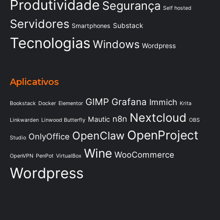
Produtividade
Segurança
Self hosted
Servidores
Substack
Smartphones
Tecnologias
Windows
Wordpress
Aplicativos
GIMP
Grafana
Immich
Bookstack
Docker
Elementor
Krita
Nextcloud
n8n
Mautic
Linkwarden
Linwood Butterfly
OBS
OpenProject
OpenClaw
OnlyOffice
Studio
Wine
WooCommerce
OpenVPN
PenPot
VirtualBox
Wordpress