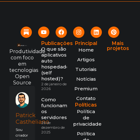
Publicações
Principal
Mais
projetos
O que são
Home
Produtividade
aplicativos
com foco
Artigos
auto
em
hospedados
Tutoriais
tecnologias
(self
Open
hosted)?
Notícias
Source
2 de janeiro de
Premium
2026
Contato
Como
Políticas
funcionam
os
Política
Patrick
servidores?
de
Castheliano
26 de
privacidade
dezembro de
Sou
2025
Política
criador
de