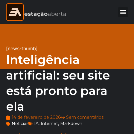
[news-thumb]
Inteligência
artificial: seu site
está pronto para
ela
14 de fevereiro de 2026
Sem comentários
Notícias
IA
,
Internet
,
Markdown