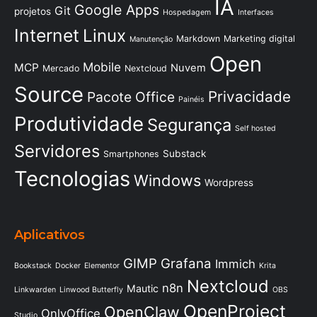
IA
Google Apps
Git
projetos
Hospedagem
Interfaces
Internet
Linux
Markdown
Marketing digital
Manutenção
Open
Mobile
MCP
Nuvem
Mercado
Nextcloud
Source
Privacidade
Pacote Office
Painéis
Produtividade
Segurança
Self hosted
Servidores
Substack
Smartphones
Tecnologias
Windows
Wordpress
Aplicativos
GIMP
Grafana
Immich
Bookstack
Docker
Elementor
Krita
Nextcloud
n8n
Mautic
Linkwarden
Linwood Butterfly
OBS
OpenProject
OpenClaw
OnlyOffice
Studio