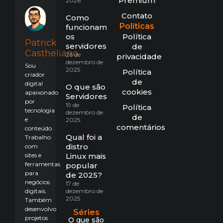
Premium
2026
Contato
Como
Políticas
funcionam
os
Política
Patrick
servidores?
de
Castheliano
26 de
privacidade
dezembro de
Sou
2025
Política
criador
de
digital
O que são
cookies
apaixonado
Servidores?
por
19 de
Política
tecnologia
dezembro de
de
e
2025
comentários
conteúdo.
Qual foi a
Trabalho
distro
com
sites e
Linux mais
ferramentas
popular
para
de 2025?
negócios
17 de
digitais.
dezembro de
2025
Também
desenvolvo
Séries
projetos
O que são