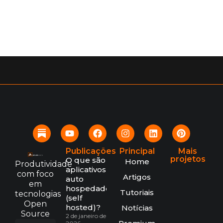
Publicações
Principal
Mais
projetos
O que são
Home
Produtividade
aplicativos
com foco
Artigos
auto
em
hospedados
Tutoriais
tecnologias
(self
Open
hosted)?
Notícias
Source
2 de janeiro de