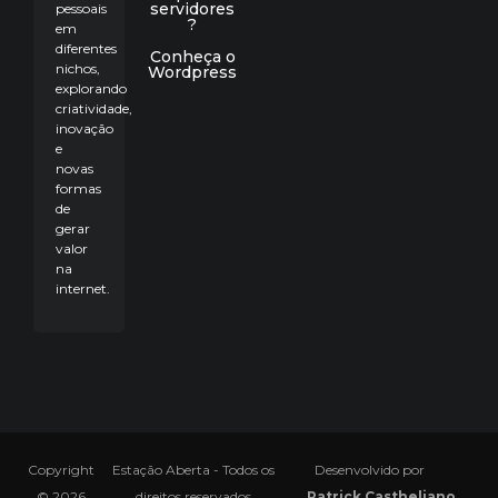
servidores
pessoais
?
em
diferentes
Conheça o
nichos,
Wordpress
explorando
criatividade,
inovação
e
novas
formas
de
gerar
valor
na
internet.
Copyright
Estação Aberta - Todos os
Desenvolvido por
© 2026
direitos reservados
Patrick Castheliano