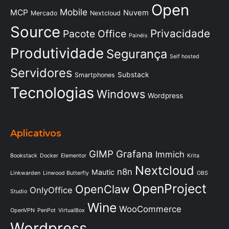
Open
Mobile
MCP
Nuvem
Mercado
Nextcloud
Source
Privacidade
Pacote Office
Painéis
Produtividade
Segurança
Self hosted
Servidores
Substack
Smartphones
Tecnologias
Windows
Wordpress
Aplicativos
GIMP
Grafana
Immich
Bookstack
Docker
Elementor
Krita
Nextcloud
n8n
Mautic
Linkwarden
Linwood Butterfly
OBS
OpenProject
OpenClaw
OnlyOffice
Studio
Wine
WooCommerce
OpenVPN
PenPot
VirtualBox
Wordpress