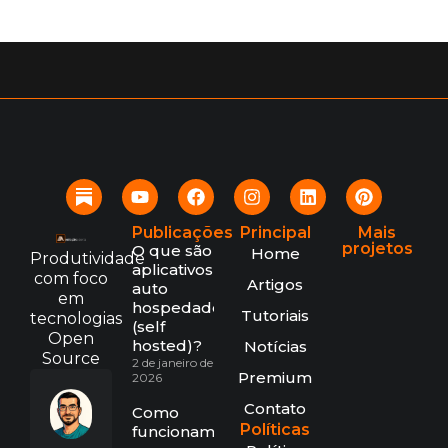
Publicações
Principal
Mais
projetos
O que são
Home
Produtividade
aplicativos
com foco
Artigos
auto
em
hospedados
Tutoriais
tecnologias
(self
Open
hosted)?
Notícias
Source
2 de janeiro de
Premium
2026
Contato
Como
Políticas
funcionam