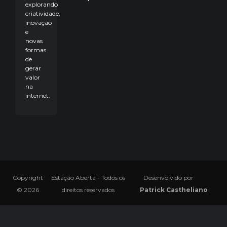
explorando
criatividade,
inovação
e
novas
formas
de
gerar
valor
na
internet.
Copyright
Estação Aberta - Todos os
Desenvolvido por
© 2026
direitos reservados
Patrick Castheliano