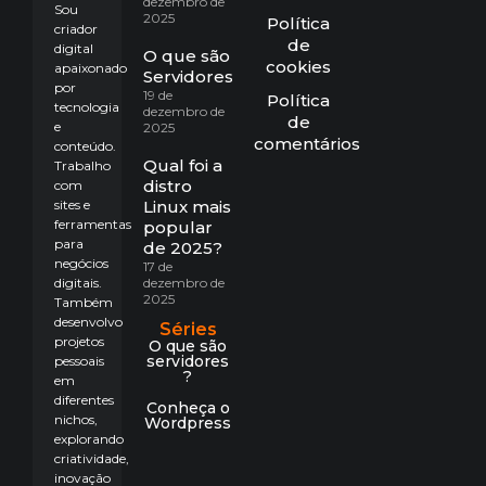
dezembro de
Sou
2025
Política
criador
de
digital
O que são
cookies
apaixonado
Servidores?
por
19 de
Política
tecnologia
dezembro de
de
e
2025
comentários
conteúdo.
Qual foi a
Trabalho
distro
com
sites e
Linux mais
ferramentas
popular
para
de 2025?
negócios
17 de
digitais.
dezembro de
2025
Também
desenvolvo
Séries
projetos
O que são
servidores
pessoais
?
em
diferentes
Conheça o
nichos,
Wordpress
explorando
criatividade,
inovação