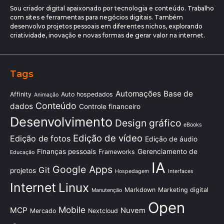
Sou criador digital apaixonado por tecnologia e conteúdo. Trabalho
com sites e ferramentas para negócios digitais. Também
desenvolvo projetos pessoais em diferentes nichos, explorando
criatividade, inovação e novas formas de gerar valor na internet.
Tags
Automações
Base de
Affinity
Auto hospedados
Animação
Conteúdo
dados
Controle financeiro
Desenvolvimento
Design gráfico
eBooks
Edição de vídeo
Edição de fotos
Edição de áudio
Finanças pessoais
Gerenciamento de
Frameworks
Educação
IA
Google Apps
Git
projetos
Hospedagem
Interfaces
Internet
Linux
Markdown
Marketing digital
Manutenção
Open
Mobile
MCP
Nuvem
Mercado
Nextcloud