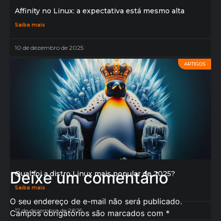
Affinity no Linux: a expectativa está mesmo alta
Saiba mais
10 de dezembro de 2025
ARTIGOS
Deixe um comentário
Qual foi a distro Linux mais popular de 2025?
Saiba mais
O seu endereço de e-mail não será publicado.
17 de dezembro de 2025
Campos obrigatórios são marcados com
*