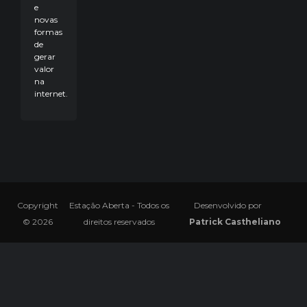
e
novas
formas
de
gerar
valor
na
internet.
Copyright
Estação Aberta - Todos os
Desenvolvido por
© 2026
direitos reservados
Patrick Castheliano