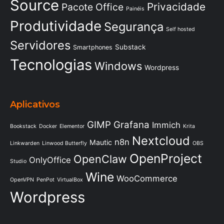
Source
Privacidade
Pacote Office
Painéis
Produtividade
Segurança
Self hosted
Servidores
Substack
Smartphones
Tecnologias
Windows
Wordpress
Aplicativos
GIMP
Grafana
Immich
Bookstack
Docker
Elementor
Krita
Nextcloud
n8n
Mautic
Linkwarden
Linwood Butterfly
OBS
OpenProject
OpenClaw
OnlyOffice
Studio
Wine
WooCommerce
OpenVPN
PenPot
VirtualBox
Wordpress