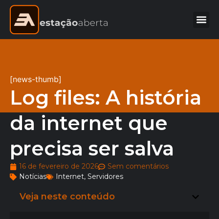
[news-thumb]
Log files: A história
da internet que
precisa ser salva
16 de fevereiro de 2026
Sem comentários
Notícias
Internet
,
Servidores
Veja neste conteúdo