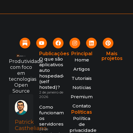
Publicações
Principal
Mais
projetos
O que são
Home
Produtividade
aplicativos
com foco
Artigos
auto
em
hospedados
Tutoriais
tecnologias
(self
Open
hosted)?
Notícias
Source
2 de janeiro de
Premium
2026
Contato
Como
Políticas
funcionam
os
Política
Patrick
servidores?
de
Castheliano
26 de
privacidade