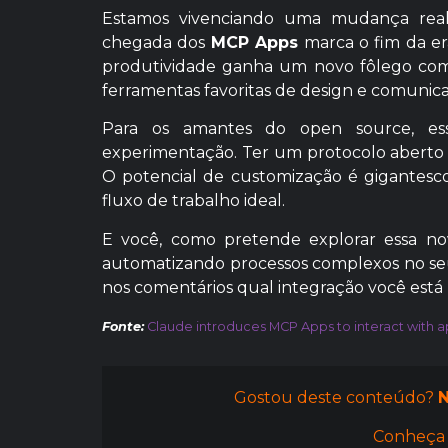
Estamos vivenciando uma mudança real
chegada dos
MCP Apps
marca o fim da era
produtividade ganha um novo fôlego com 
ferramentas favoritas de design e comunic
Para os amantes do open source, es
experimentação. Ter um protocolo aberto 
O potencial de customização é gigantesco
fluxo de trabalho ideal.
E você, como pretende explorar essa nov
automatizando processos complexos no seu 
nos comentários qual integração você está m
Fonte:
Claude introduces MCP Apps to interact with a
Gostou deste conteúdo?
N
Conheça 