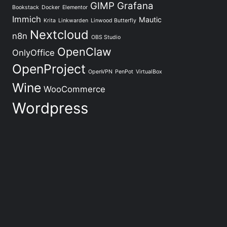
GIMP
Grafana
Bookstack
Docker
Elementor
Immich
Mautic
Krita
Linkwarden
Linwood Butterfly
Nextcloud
n8n
OBS Studio
OpenClaw
OnlyOffice
OpenProject
OpenVPN
PenPot
VirtualBox
Wine
WooCommerce
Wordpress