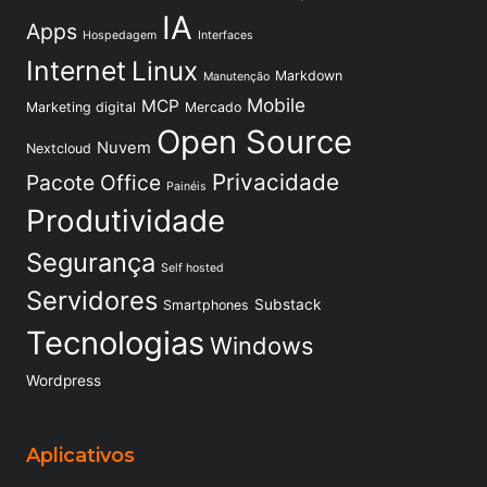
IA
Apps
Hospedagem
Interfaces
Internet
Linux
Markdown
Manutenção
Mobile
MCP
Marketing digital
Mercado
Open Source
Nuvem
Nextcloud
Privacidade
Pacote Office
Painéis
Produtividade
Segurança
Self hosted
Servidores
Substack
Smartphones
Tecnologias
Windows
Wordpress
Aplicativos