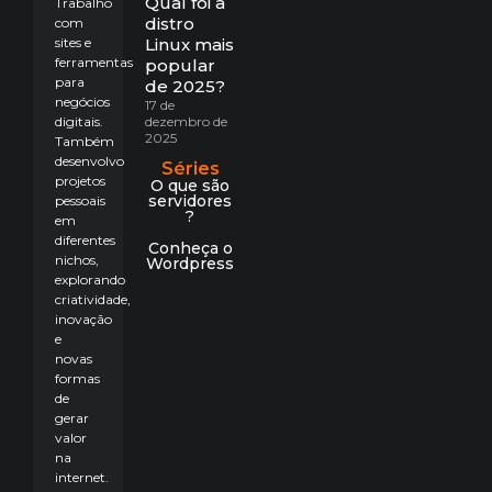
Qual foi a
Trabalho
distro
com
sites e
Linux mais
ferramentas
popular
para
de 2025?
negócios
17 de
digitais.
dezembro de
2025
Também
desenvolvo
Séries
projetos
O que são
servidores
pessoais
?
em
diferentes
Conheça o
nichos,
Wordpress
explorando
criatividade,
inovação
e
novas
formas
de
gerar
valor
na
internet.