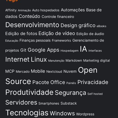
Automações
Base de
Affinity
Auto hospedados
Animação
Conteúdo
dados
Controle financeiro
Desenvolvimento
Design gráfico
eBooks
Edição de vídeo
Edição de fotos
Edição de áudio
Finanças pessoais
Gerenciamento de
Frameworks
Educação
IA
Google Apps
Git
projetos
Hospedagem
Interfaces
Internet
Linux
Markdown
Marketing digital
Manutenção
Open
Mobile
MCP
Nuvem
Mercado
Nextcloud
Source
Privacidade
Pacote Office
Painéis
Produtividade
Segurança
Self hosted
Servidores
Substack
Smartphones
Tecnologias
Windows
Wordpress