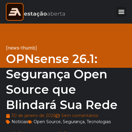
[news-thumb]
OPNsense 26.1:
Segurança Open
Source que
Blindará Sua Rede
30 de janeiro de 2026
Sem comentários
Notícias
Open Source
,
Segurança
,
Tecnologias