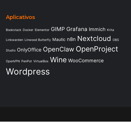
Aplicativos
GIMP
Grafana
Immich
Bookstack
Docker
Elementor
Krita
Nextcloud
n8n
Mautic
Linkwarden
Linwood Butterfly
OBS
OpenProject
OpenClaw
OnlyOffice
Studio
Wine
WooCommerce
OpenVPN
PenPot
VirtualBox
Wordpress