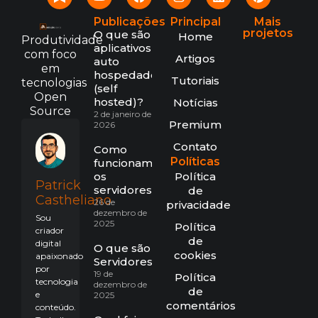
Publicações
Principal
Mais
projetos
O que são
Home
Produtividade
aplicativos
com foco
Artigos
auto
em
hospedados
Tutoriais
tecnologias
(self
Open
hosted)?
Notícias
Source
2 de janeiro de
Premium
2026
Contato
Como
Políticas
funcionam
os
Política
Patrick
servidores?
de
Castheliano
26 de
privacidade
dezembro de
Sou
2025
Política
criador
de
digital
O que são
cookies
apaixonado
Servidores?
por
19 de
Política
tecnologia
dezembro de
de
e
2025
comentários
conteúdo.