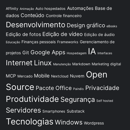
Automações
Base de
Affinity
Auto hospedados
Animação
Conteúdo
dados
Controle financeiro
Desenvolvimento
Design gráfico
eBooks
Edição de vídeo
Edição de fotos
Edição de áudio
Finanças pessoais
Gerenciamento de
Frameworks
Educação
IA
Google Apps
Git
projetos
Hospedagem
Interfaces
Internet
Linux
Markdown
Marketing digital
Manutenção
Open
Mobile
MCP
Nuvem
Mercado
Nextcloud
Source
Privacidade
Pacote Office
Painéis
Produtividade
Segurança
Self hosted
Servidores
Substack
Smartphones
Tecnologias
Windows
Wordpress