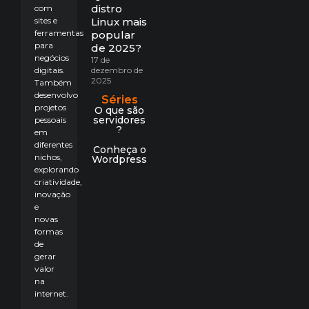
distro
com
sites e
Linux mais
ferramentas
popular
para
de 2025?
negócios
17 de
digitais.
dezembro de
2025
Também
desenvolvo
Séries
projetos
O que são
servidores
pessoais
?
em
diferentes
Conheça o
nichos,
Wordpress
explorando
criatividade,
inovação
e
novas
formas
de
gerar
valor
na
internet.