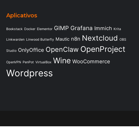
Aplicativos
GIMP
Grafana
Immich
Bookstack
Docker
Elementor
Krita
Nextcloud
n8n
Mautic
Linkwarden
Linwood Butterfly
OBS
OpenProject
OpenClaw
OnlyOffice
Studio
Wine
WooCommerce
OpenVPN
PenPot
VirtualBox
Wordpress