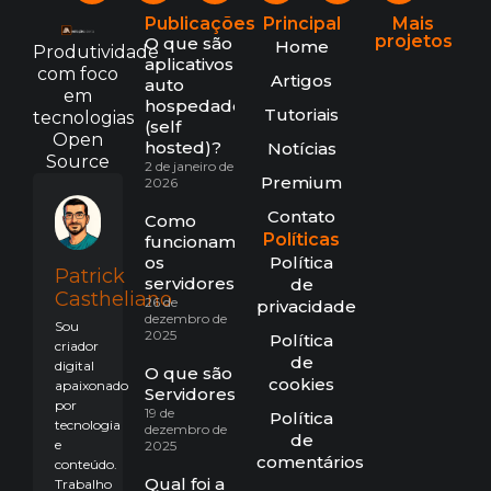
Publicações
Principal
Mais
projetos
O que são
Home
Produtividade
aplicativos
com foco
Artigos
auto
em
hospedados
Tutoriais
tecnologias
(self
Open
hosted)?
Notícias
Source
2 de janeiro de
Premium
2026
Contato
Como
Políticas
funcionam
os
Política
Patrick
servidores?
de
Castheliano
26 de
privacidade
dezembro de
Sou
2025
Política
criador
de
digital
O que são
cookies
apaixonado
Servidores?
por
19 de
Política
tecnologia
dezembro de
de
e
2025
comentários
conteúdo.
Qual foi a
Trabalho