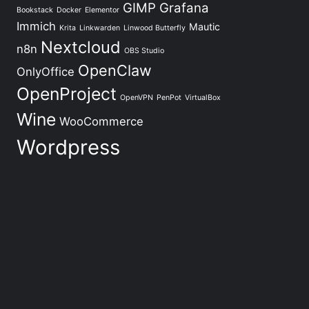
GIMP
Grafana
Bookstack
Docker
Elementor
Immich
Mautic
Krita
Linkwarden
Linwood Butterfly
Nextcloud
n8n
OBS Studio
OpenClaw
OnlyOffice
OpenProject
OpenVPN
PenPot
VirtualBox
Wine
WooCommerce
Wordpress