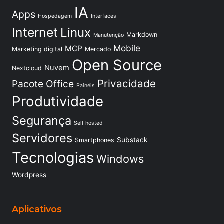
IA
Apps
Hospedagem
Interfaces
Internet
Linux
Markdown
Manutenção
Mobile
MCP
Marketing digital
Mercado
Open Source
Nuvem
Nextcloud
Privacidade
Pacote Office
Painéis
Produtividade
Segurança
Self hosted
Servidores
Substack
Smartphones
Tecnologias
Windows
Wordpress
Aplicativos