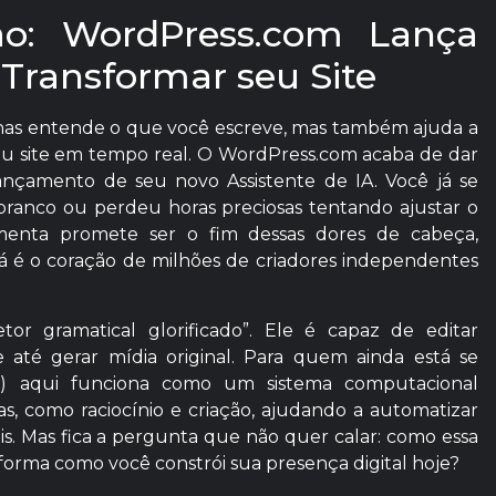
ão: WordPress.com Lança
 Transformar seu Site
nas entende o que você escreve, mas também ajuda a
seu site em tempo real. O WordPress.com acaba de dar
nçamento de seu novo Assistente de IA. Você já se
ranco ou perdeu horas preciosas tentando ajustar o
menta promete ser o fim dessas dores de cabeça,
já é o coração de milhões de criadores independentes
or gramatical glorificado”. Ele é capaz de editar
e até gerar mídia original. Para quem ainda está se
icial) aqui funciona como um sistema computacional
s, como raciocínio e criação, ajudando a automatizar
. Mas fica a pergunta que não quer calar: como essa
 forma como você constrói sua presença digital hoje?