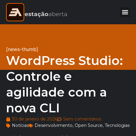
[news-thumb]
WordPress Studio:
Controle e
agilidade com a
nova CLI
30 de janeiro de 2026
Sem comentários
Notícias
Desenvolvimento
,
Open Source
,
Tecnologias