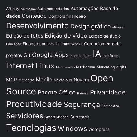
Automações
Base de
Affinity
Auto hospedados
Animação
Conteúdo
dados
Controle financeiro
Desenvolvimento
Design gráfico
eBooks
Edição de vídeo
Edição de fotos
Edição de áudio
Finanças pessoais
Gerenciamento de
Frameworks
Educação
IA
Google Apps
Git
projetos
Hospedagem
Interfaces
Internet
Linux
Markdown
Marketing digital
Manutenção
Open
Mobile
MCP
Nuvem
Mercado
Nextcloud
Source
Privacidade
Pacote Office
Painéis
Produtividade
Segurança
Self hosted
Servidores
Substack
Smartphones
Tecnologias
Windows
Wordpress