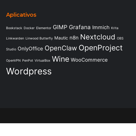
Aplicativos
GIMP
Grafana
Immich
Bookstack
Docker
Elementor
Krita
Nextcloud
n8n
Mautic
Linkwarden
Linwood Butterfly
OBS
OpenProject
OpenClaw
OnlyOffice
Studio
Wine
WooCommerce
OpenVPN
PenPot
VirtualBox
Wordpress