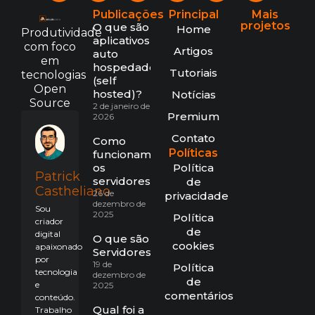
Publicações
Principal
Mais
projetos
O que são
Home
Produtividade
aplicativos
com foco
Artigos
auto
em
hospedados
Tutoriais
tecnologias
(self
Open
hosted)?
Notícias
Source
2 de janeiro de
Premium
2026
Contato
Como
Políticas
funcionam
os
Política
Patrick
servidores?
de
Castheliano
26 de
privacidade
dezembro de
Sou
2025
Política
criador
de
digital
O que são
cookies
apaixonado
Servidores?
por
19 de
Política
tecnologia
dezembro de
de
e
2025
comentários
conteúdo.
Qual foi a
Trabalho