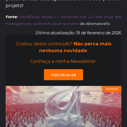
projeto!
Fonte:
WordPress Studio 1.7 enhances the CLI with local site
management, authentification & more
– de AlternativeTo
Última atualização: 19 de fevereiro de 2026
Gostou deste conteúdo?
Não perca mais
nenhuma novidade.
Conheça a minha Newsletter:
Inscreva-se
ARTIGOS