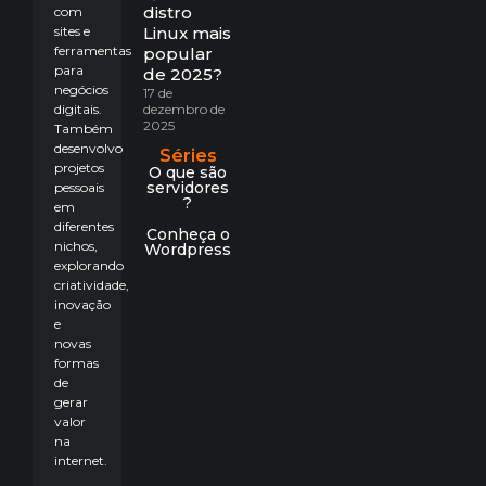
distro
com
sites e
Linux mais
ferramentas
popular
para
de 2025?
negócios
17 de
digitais.
dezembro de
2025
Também
desenvolvo
Séries
projetos
O que são
servidores
pessoais
?
em
diferentes
Conheça o
nichos,
Wordpress
explorando
criatividade,
inovação
e
novas
formas
de
gerar
valor
na
internet.