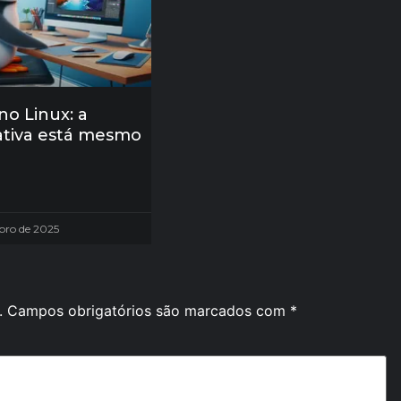
 no Linux: a
ativa está mesmo
bro de 2025
.
Campos obrigatórios são marcados com
*