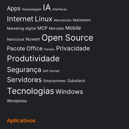
IA
Apps
Hospedagem
Interfaces
Internet
Linux
Markdown
Manutenção
Mobile
MCP
Marketing digital
Mercado
Open Source
Nuvem
Nextcloud
Privacidade
Pacote Office
Painéis
Produtividade
Segurança
Self hosted
Servidores
Substack
Smartphones
Tecnologias
Windows
Wordpress
Aplicativos