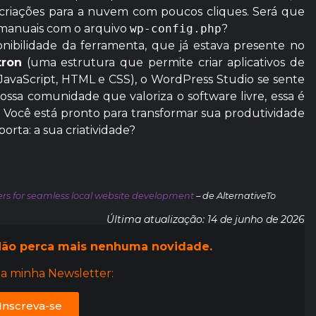
s criações para a nuvem com poucos cliques. Será que
a manuais com o arquivo
wp-config.php
?
onibilidade da ferramenta, que já estava presente no
tron
(uma estrutura que permite criar aplicativos de
JavaScript, HTML e CSS), o WordPress Studio se sente
nossa comunidade que valoriza o software livre, essa é
a. Você está pronto para transformar sua produtividade
orta: a sua criatividade?
sers for seamless local website development
– de AlternativeTo
Última atualização: 14 de junho de 2026
ão perca mais nenhuma novidade.
a minha Newsletter:
Inscreva-se