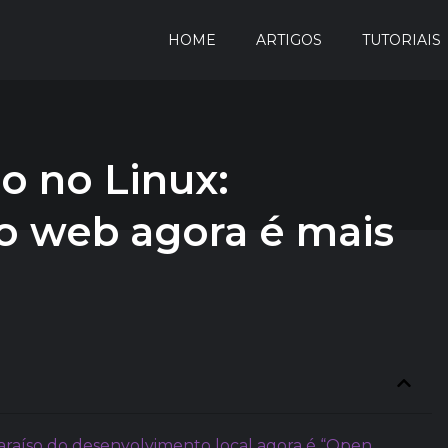
HOME
ARTIGOS
TUTORIAIS
o no Linux:
o web agora é mais
araíso do desenvolvimento local agora é “Open