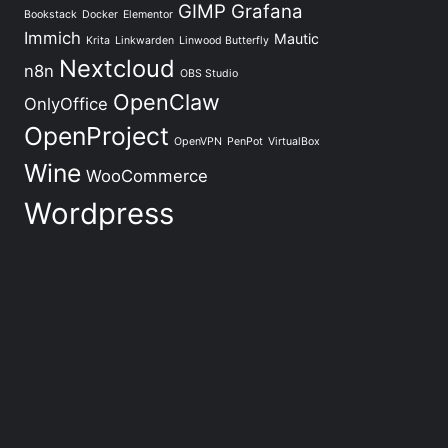
GIMP
Grafana
Bookstack
Docker
Elementor
Immich
Mautic
Krita
Linkwarden
Linwood Butterfly
Nextcloud
n8n
OBS Studio
OpenClaw
OnlyOffice
OpenProject
OpenVPN
PenPot
VirtualBox
Wine
WooCommerce
Wordpress