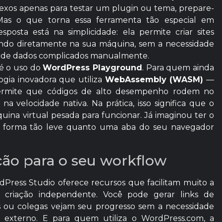
exos apenas para testar um plugin ou tema, prepare-
s o que torna essa ferramenta tão especial em
sta está na simplicidade: ela permite criar sites
do diretamente na sua máquina, sem a necessidade
s de dados complicados manualmente.
 é o uso do
WordPress Playground
. Para quem ainda
gia inovadora que utiliza
WebAssembly (WASM)
—
permite que códigos de alto desempenho rodem no
 velocidade nativa. Na prática, isso significa que o
ina virtual pesada para funcionar. Já imaginou ter o
e forma tão leve quanto uma aba do seu navegador
ação para o seu workflow
dPress Studio oferece recursos que facilitam muito a
criação independente. Você pode gerar links de
es ou colegas vejam seu progresso sem a necessidade
externo. E para quem utiliza o WordPress.com, a